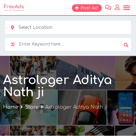
Skip
Post Ad
to
content
Select Location
Astrologer Aditya
Nath ji
Home
Store
Astrologer Aditya Nath ji